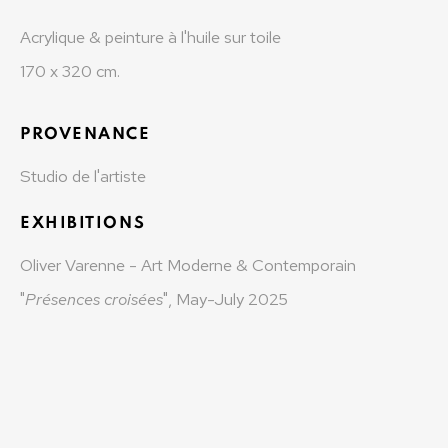
MONAD CONTEMPORARY SA
Acrylique & peinture à l'huile sur toile
170 x 320 cm.
37-39 rue des Bains
1205 Geneva, Switzerland
PROVENANCE
info@monad.ch
Studio de l'artiste
MONA
EXHIBITIONS
Olivier Varenne
Oliver Varenne - Art Moderne & Contemporain
c/o Museum of Old and New Art (MONA)
"
Présences croisées
", May-July 2025
655 Main Road Berriedale
Hobart Tasmania 7011
Australia
olivier@mona.net.au